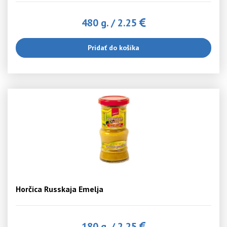
480 g.
/
2.25
Pridať do košíka
Horčica Russkaja Emelja
180 g.
/
2.25