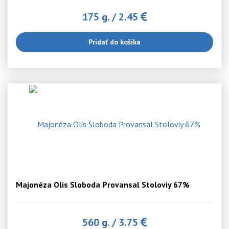
175 g.
/
2.45
Pridať do košíka
Majonéza Olis Sloboda Provansal Stoloviy 67%
560 g.
/
3.75