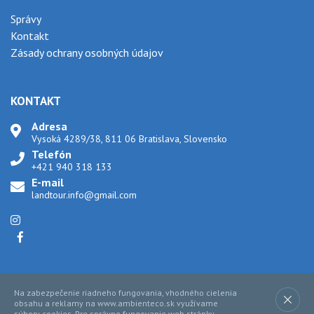
Správy
Kontakt
Zásady ochrany osobných údajov
KONTAKT
Adresa
Vysoká 4289/38, 811 06 Bratislava, Slovensko
Telefón
+421 940 318 133
E-mail
landtour.info@gmail.com
Na zabezpečenie riadneho fungovania, vhodného cielenia
Táto stránka nie je verejná ponuka. Skontrolujte ceny produktov u
obsahu a reklamy na www.ambienteco.sk využívame
manažérov.
súbory cookies. Pre správne fungovanie web stránky